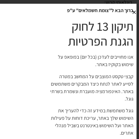
בינלאומי קבוע:
ברוך הבא ל"צומת חשמלאים" ע"פ
מוליך חום מתחבר לאספקה החיובית (+24VDC).
תיקון 13 לחוק
מוליך כחול מתחבר לחזרת ספק הכוח (0V).
הגנת הפרטיות
מוליך שחור משמש כמוצא האות ומספק את כניסת המידע
לכרטיס ה-PLC.
אנו מחוייבים לעדכן (בכל יום) בפופאפ על
חיישן אקטיבי מסוג PNP (Sourcing) ממתג פלוס ומתחבר
שימוש בקוקיז באתר.
למודול כניסות Sinking.
קבצי טקסט המוצבים על המחשב במטרה
חיישן אקטיבי מסוג NPN (Sinking) ממתג מינוס ומתחבר
לסייע לאתר לנתח כיצד המבקרים משתמשים
למודול כניסות Sourcing.
באתר. האינפורמציה מועברת ונשמרת בשרתי
מרבית הרכיבים בעלי 2 מוליכים הם פסיביים כלומר הם אינם דורשים
גוגל.
מתח להפעלה ופשוט פותחים או סוגרים מעגל. דוגמאות כוללות
גוגל משתמשת במידע זה כדי להעריך את
לחצנים מפסקי גבול ורכיבים מכניים אחרים. ניתן להחשיב רכיבים
השימוש שלך באתר, עריכת דוחות על פעילות
פסיביים בעלי 2 חוטים כ-sinking או כ-sourcing.
האתר ועל השימוש באינטרנט בשביל מנהלי
קיימים גם רכיבים אקטיביים בעלי 2 מוליכים הדורשים מתח להפעלה
אתרים.
ועשויים להיות תלויים בקוטביות. רכיבים בעלי 3 מוליכים הם חלק