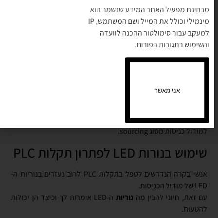
ממשפחת הרכיבים האקטיביים הדורשים מתח להפעלה. דוגמאות
מבחינת מפעיל האתר המידע שנשמר הוא
כוללות חיישני קרבה ומפסקים פוטו-אלקטריים.
מינמילי וכולל את המייל ושם המשתמש, IP
צבעי המוליכיםים תואמים לתקן. המוליך החום מתחבר לאספקה
למעקב עבור סימולטור ההכנה לוועדה
החיובית בדרך כלל +24 וולט DC. המוליך הכחול מתחבר לחזרת ספק
והשימוש בתגובות בפורום.
הכוח. המוליך השחור משמש כמוצא האות ומספק כניסה לרכיב אחר
כמו מודול כניסות של PLC.
רכיבים אקטיביים בעלי 3 חוטים הם מסוג sinking או sourcing. חיוני
לוודא שרכיבים בעלי 3 חוטים תואמים למודולי הכניסה המיועדים.
אני מאשר
חיישן sourcing בעל 3 חוטים הנקרא גם חיישן PNP חייב להתחבר
למודול כניסות מסוג sinking.
חיישן sinking בעל 3 חוטים הנקרא גם חיישן NPN חייב להתחבר
למודול כניסות מסוג sourcing.
שימוש בנורות LED לפתרון תקלות PLC
אנשי בקרה הנדרשים לטפל בתקלות PLC לרוב נעזרים בנוריות ה-
LED של מודול הכניסות.
עם זאת, חיוני להבין מה
נוריות
ה-LED אומרות לך וכיצד הן יכולות
להטעות.