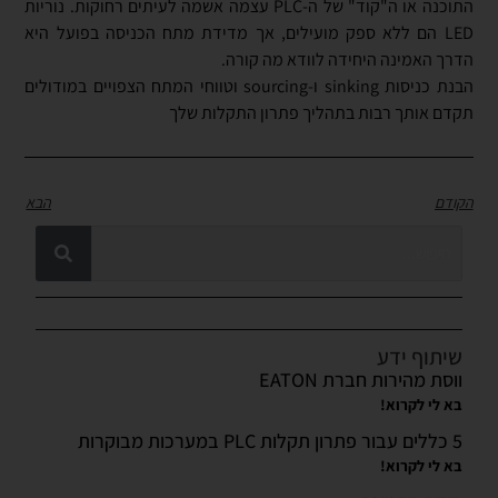
התוכנה או ה"קוד" של ה-PLC עצמה אשמה לעיתים רחוקות. נוריות
LED הם ללא ספק מועילים, אך מדידת מתח הכניסה בפועל היא
הדרך האמינה היחידה לוודא מה קורה.
הבנת כניסות sinking ו-sourcing וטווחי המתח הצפויים במודולים
תקדם אותך רבות בתהליך פתרון התקלות שלך
הקודם
הבא
שיתוף ידע
ווסת מהירות חברת EATON
בא לי לקרוא!
5 כללים עבור פתרון תקלות PLC במערכות מבוקרות
בא לי לקרוא!