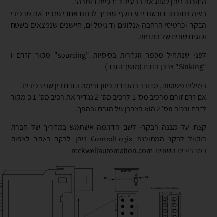
התוכנה ניתן לסווג את הבעיה כ"בעיית חומרה".
בעיה בתוכנה דורשת ידע נוסף שצריך לבנות אחרי שנכיר את מרכיבי
הבקר (כרטיסי הרחבה אנלוגים ודיגיטליים, חיישנים שנמצאים בשטח
וסוגים שונים של התניות.
לפני שנתחיל מספר הגדרות בסיסיות "sourcing" מקור הזרם ו
"Sinking" צרכן הזרם (מושך הזרם)
במילים פשוטות, מדובר בהגדרת כיוון זרימת הזרם בין שני רכיבים.
אם זרם זורם מרכיב מס' 1 לרכיב מס' 2 נגדיר את רכיב מס' 1 כ מקור
לזרם ורכיב מס' 2 הוא הצרכן של הזרם וההפך.
קצת על מבנה הבקר- לשם הדוגמה אשתמש במדריך של חברת
רוקוול לבקר המתוכנת ControlLogix ניתן לבקר באתר לצפות
במדריכים השונים rockwellautomation.com