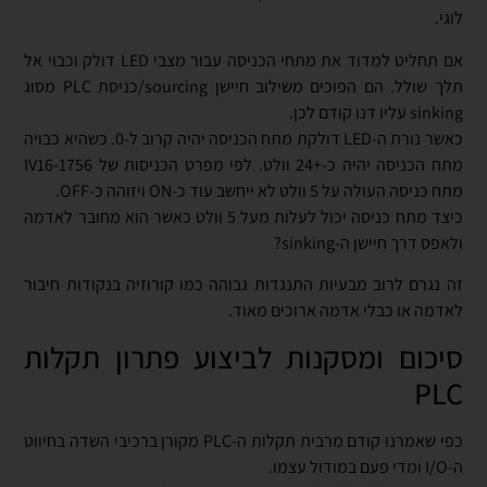
לוגי.
אם תחליט למדוד את מתחי הכניסה עבור מצבי LED דולק וכבוי אל
תלך שולל. הם הפוכים משילוב חיישן sourcing/כניסת PLC מסוג
sinking עליו דנו קודם לכן.
כאשר נורת ה-LED דולקת מתח הכניסה יהיה קרוב ל-0. כשהיא כבויה
מתח הכניסה יהיה כ-+24 וולט. לפי מפרט הכניסות של 1756-IV16
מתח כניסה העולה על 5 וולט לא ייחשב עוד כ-ON ויזוהה כ-OFF.
כיצד מתח כניסה יכול לעלות מעל 5 וולט כאשר הוא מחובר לאדמה
ולאפס דרך חיישן ה-sinking?
זה נגרם לרוב מבעיות התנגדות גבוהה כמו קורוזיה בנקודות חיבור
לאדמה או כבלי אדמה ארוכים מאוד.
סיכום ומסקנות לביצוע פתרון תקלות
PLC
כפי שאמרנו קודם מרבית תקלות ה-PLC מקורן ברכיבי השדה בחיווט
ה-I/O ומדי פעם במודול עצמו.