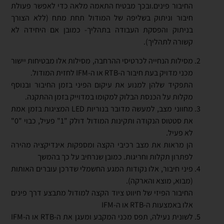
החיבור פינים.ובכך מבטיח התאמה מלאה כדי לאפשר פעולת
חיבור וניתוק בשליפה של המודול תחת מתח (ללא הצורך
בניתוק והפסקת העבודה בתהליך- כמובן אם היחידה לא
קשורה לתהליך).
מסילות הנחייה לכרטיסי ההרחבה, מסילות אלו מבטיחות יישור
מכני מדויק בעת חיבור ה-RTB או ה-IFM לחזית המודול.
התפקיד שלהן למנוע את עיקום הפיני בזמן החיבור ובנוסף
מקלות על הכנסת הבלוק למקומו במדוייק בזמן ההתקנה.
מחווני מצב, למעשה מדובר בנוריות LED המציגות בזמן אמת
את סטטוס הנקודה ותקינות המודול דולק "1" פעיל, כבוי "0"
לא פעיל.
הן מראות את מצב רכיבי הקצה ומספקות אינדיקציה מהירה
לפתרון תקלות וחריגות. כמובן שנרחיב על כך בהמשך
פיני חיבור, אלו נקודות המגע החשמלי שדרכן עוברים האותות
(מבוא, מוצא והארקה).
החיבור הפיזי של חיווט ציוד הקצה למודול מתבצע דרך פינים
אלו באמצעות ה-RTB או ה-IFM
לשונית נעילה, תפס מכני המקבע ומעגן את ה-RTB או ה-IFM