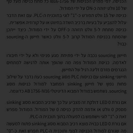
הכניסה. לפי מפרט הכניסות של 1756-IB16 כל מתח כניסה מעל סף
של 10 וולט יזוהה כ-ON על ידי המודול.
כניסה של 15 וולט תפורש כ-"1" לוגי בתוכנית ה-PLC. עם זאת הדבר
עלול להצביע על בעיות ברכיב השדה בחיווט או על קורוזיה אפשרית.
כניסה מתחת ל-5 וולט תזוהה כ-OFF על ידי המודול. כיצד ייתכן
שהמתח בכניסת המודול קרוב ל-5 וולט כאשר חיישן ה-sourcing
כבוי?
חיישן sourcing נכבה על ידי פתיחת מגע פנימי ולא על ידי חיבורו
לאדמה. כניסת המודול צפה מה שהופך אותה לרגישה למתחים
הנגרמים מזרם זליגה רגיל של החיישן.
חיישני sinking עם כניסות PLC מסוג sourcing כעת נדבר על שילוב
פחות נפוץ של חיישן sinking המחובר למודול כניסות מסוג
sourcing. נשתמש במודול המבוא הדיגיטלי AB 1756-IV16 כדוגמה.
אם נורת LED 0 דולקת זה מצביע על כך שרכיב המבוא מסוג sinking
מספק 0 וולט או אדמה להדק כניסה 0 של המודול. המודול מפרש
זאת כ-"1" לוגי וישתמש בו לפעולה בתוך תוכנית ה-PLC.
אם נורת LED 0 כבויה מוצא רכיב המבוא מסוג sinking פתוח למעשה
מה שגורם למודול הכניסה לצוף ותוכנית ה-PLC תפרש זאת כ-"0"