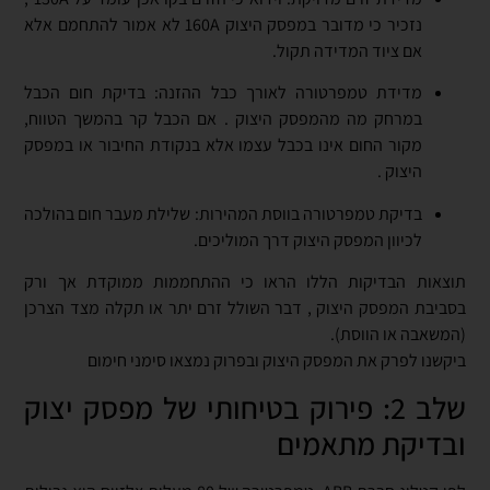
נזכיר כי מדובר במפסק היצוק 160A לא אמור להתחמם אלא
אם ציוד המדידה תקול.
מדידת טמפרטורה לאורך כבל ההזנה: בדיקת חום הכבל
במרחק מה מהמפסק היצוק . אם הכבל קר בהמשך הטווח,
מקור החום אינו בכבל עצמו אלא בנקודת החיבור או במפסק
היצוק .
בדיקת טמפרטורה בווסת המהירות: שלילת מעבר חום בהולכה
לכיוון המפסק היצוק דרך המוליכים.
תוצאות הבדיקות הללו הראו כי ההתחממות ממוקדת אך ורק
בסביבת המפסק היצוק , דבר השולל זרם יתר או תקלה מצד הצרכן
(המשאבה או הווסת).
ביקשנו לפרק את המפסק היצוק ובפרוק נמצאו סימני חימום
שלב 2: פירוק בטיחותי של מפסק יצוק
ובדיקת מתאמים