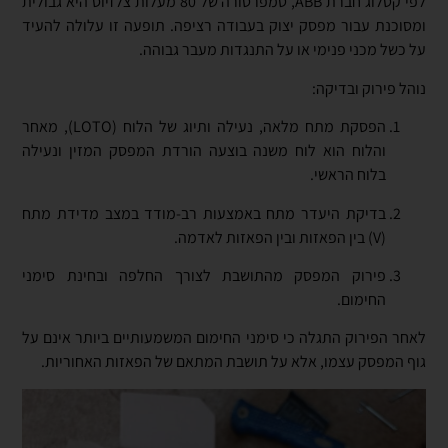
לפי קטלוג חברת ABB, טמפרטורה של 80 מעלות צלזיוס היא גבולית
ומסוכנת עבור מפסק יצוק בעבודה רציפה. תופעה זו עלולה להעיד
על כשל מכני פנימי או על התנגדות מעבר גבוהה.
נוהל פירוק ובדיקה:
הפסקת מתח מלאה, נעילה ותיוג של הלוח (LOTO), מאחר
והלוח הוא לוח משנה בוצעה הורדת המפסק המזין ונעילה
בלוח הראשי.
בדיקת היעדר מתח באמצעות רב-מודד במצב מדידת מתח
(V) בין הפאזות ובין הפאזות לאדמה.
פירוק המפסק מהתושבת לצורך החלפה ובחינת סימני
החימום.
לאחר הפירוק התגלה כי סימני החימום המשמעותיים ביותר אינם על
גוף המפסק עצמו, אלא על תושבת המתאם של הפאזות האחוריות.