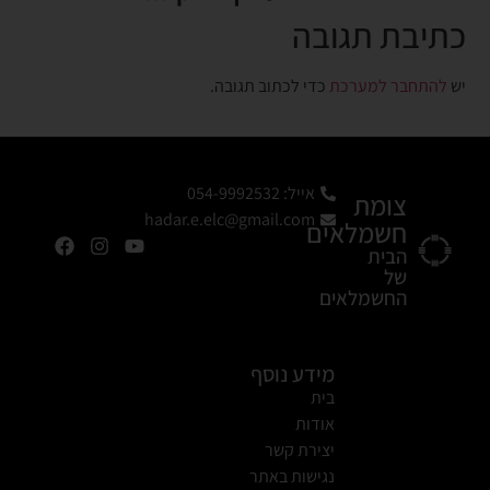
כתיבת תגובה
יש
להתחבר למערכת
כדי לכתוב תגובה.
אייל: 054-9992532
צומת
hadar.e.elc@gmail.com
חשמלאים
הבית
של
החשמלאים
מידע נוסף
בית
אודות
יצירת קשר
נגישות באתר