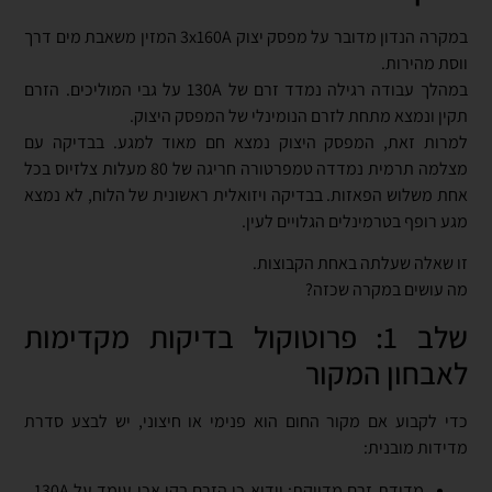
במקרה הנדון מדובר על מפסק יצוק 3x160A המזין משאבת מים דרך
ווסת מהירות.
במהלך עבודה רגילה נמדד זרם של 130A על גבי המוליכים. הזרם
תקין ונמצא מתחת לזרם הנומינלי של המפסק היצוק.
למרות זאת, המפסק היצוק נמצא חם מאוד למגע. בבדיקה עם
מצלמה תרמית נמדדה טמפרטורה חריגה של 80 מעלות צלזיוס בכל
אחת משלוש הפאזות. בבדיקה ויזואלית ראשונית של הלוח, לא נמצא
מגע רופף בטרמינלים הגלויים לעין.
זו שאלה שעלתה באחת הקבוצות.
מה עושים במקרה שכזה?
שלב 1: פרוטוקול בדיקות מקדימות
לאבחון המקור
כדי לקבוע אם מקור החום הוא פנימי או חיצוני, יש לבצע סדרת
מדידות מובנית:
מדידת זרם מדויקת: וידוא כי הזרם בקו אכן עומד על 130A ,