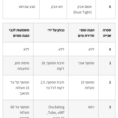
6
אטום אבק
תא אבק
מגע עם חוט
(Dust Tight)
ספרה
הגנה מפני
נבחן על ידי
משמעות לגבי
שנייה
חדירת מים
הגנה ממים
0
ללא
ללא
ללא
1
טפטוף אנכי
תיבת טפטוף, 10
טיפות מים,
דקות
התעבות
2
טפטוף 15
תיבת טפטוף, 2.5
טפטוף קל עד
מעלות
דקות לכל צד
15 מעלות
מהאנך.
3
רסס
Oscilating
טפטוף עד 60
Tube,
מעלות
±60º,
מהאנך