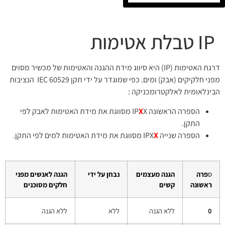
IP טבלת אטימות
דרגת האטימות (IP) היא סיווג מידת ההגנה והאטימות של מכשיר מסוים
מפני חלקיקים (אבק) ומים. כפי שמוגדר על ידי תקן IEC 60529 הנציבות
הבינלאומית לאלקטרומכניקה :
הספרה הראשונה IP
X
X מסווגת את מידת האטימות לאבק לפי
התקן.
הספרה שנייה IPX
X
מסווגת את מידת האטימות למים לפי התקן.
ס
פרה
הגנה מעצמים
נבחן על ידי
הגנה לאנשים מפני
ראשונה
קשים
חלקים מסוכנים
0
ללא הגנה
ללא
ללא הגנה