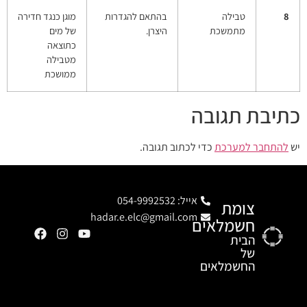
8
טבילה
בהתאם להגדרות
מוגן כנגד חדירה
מתמשכת
היצרן.
של מים
כתוצאה
מטבילה
ממושכת
כתיבת תגובה
יש
להתחבר למערכת
כדי לכתוב תגובה.
אייל: 054-9992532
צומת
hadar.e.elc@gmail.com
חשמלאים
הבית
של
החשמלאים