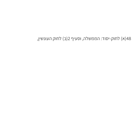
בתוקף סמכותי לפי סעיף 13 לחוק החשמל, התשי"ד-1954 (להלן – החוק), ובאישור ועדת העבודה הרווחה והבריאות של הכנסת לפי סעיף 48(א) לחוק-יסוד: הממשלה, וסעיף 2(ב) לחוק העונשין,