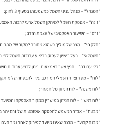
"המנהל" – מנהל עניני חשמל כמשמעותו בסעיף 3 לחוק;
"זינה" – אספקת חשמל למיתקן חשמל ארעי לרבות האמצעים
"זרם" – השיעור האפקטיבי של עצמת הזרם;
"חלק חי" – מצב של מוליך כשהוא מחובר למקור של מתח חשמ
"חשמלאי" – בעל רישיון לעסוק בביצוע עבודות חשמל לפי ה
"כלי עבודה" – חפץ אשר באמצעותו ניתן לבצע עבודות חשמל
"לוח" – מסד וציוד חשמלי המורכב עליו להבטחה של מיתקן
"לוח משנה" – לוח הניזון מלוח אחר;
"לוח ראשי" – לוח הניזון במישרין ממקור האספקה והמיועד 
"מבטח" – אבזר המשמש להפסקה אוטומטית של זרם יתר במ
"מבנה קבוע" – מבנה שאינו מיועד לפירוק לאחר גמר העבוד
"מוליך" – גוף המיועד להעברת זרם חשמלי;