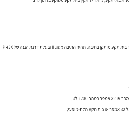
ה, תהיה התיבה מסוג II ובעלת דרגת הגנה של IP 43X לפחות.