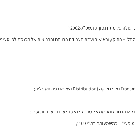
לה על מתח נמוך), תשס"ג-2002*
וץ או הרחבה והריסה של מבנה או שמבצעים בו עבודות עפר;
י" – כמשמעותם בת"י 1109;