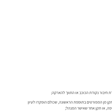
ת חיבור נקודת הכוכב או התווך להארקה;
 לחוק התקנים, התשי"ג-1953, תקן רשמי כהגדרתו בסעיף 8(א) לחוק האמור או תקן מן המפורטים בתוספת הראשונה, שכולם הופקדו לעיון