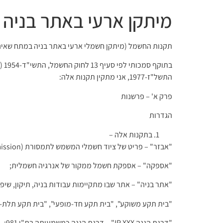
מיתקן ארעי באתר בניה
תקנות החשמל (מיתקן חשמלי ארעי באתר בניה במתח שאינו עו
התשל"ז-1977, אני מתקין תקנות אלה:
פרק א' – פרשנות
הגדרות
בתקנות אלה –
"אבזר" – פריט של ציוד חשמלי המשמש לתמסורת (Transmission) או לחלוקה (Distribution) של אנרגיה חשמלית;
"אספקה" – אספקת חשמל ממקור של אנרגיה חשמלית;
"אתר בניה" – אתר שבו מתקיימות עבודות בניה, תיקון, שיפ
"בית תקע משוקע", "בית תקע חד-מופעי", "בית תקע תלת-מופע
"דרגת הגנה IP XXX" – דרגת הגנה כמשמעותה בת"י 981;