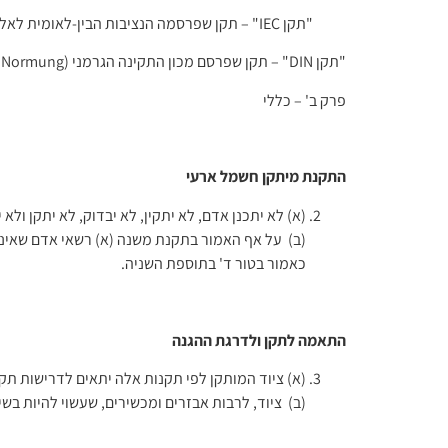
"תקן DIN" – תקן שפרסם מכון התקינה הגרמני (Deutsches Institut Für Normung).
פרק ב' – כללי
התקנת מיתקן חשמל ארעי
(א) לא יתכנן אדם, לא יתקין, לא יבדוק, לא יתקן ול
(ב) על אף האמור בתקנת משנה (א) רשאי אדם שאינו 
כאמור בטור ד' בתוספת השניה.
התאמה לתקן ולדרגת ההגנה
(א) ציוד המותקן לפי תקנות אלה יתאים לדרישות תק
(ב) ציוד, לרבות אבזרים ומכשירים, שעשוי להיות בשימוש תחת כיפת השמים י
סוגי אספקה