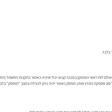
 בלבד.
וג אספקה המזין אותו; מפסק כאמור יהיה ניתן לנעילה במצב "מופסק" בלב
צעות בתי תקע; מותר להתקין בית תקע משוקע בדופן לוח.