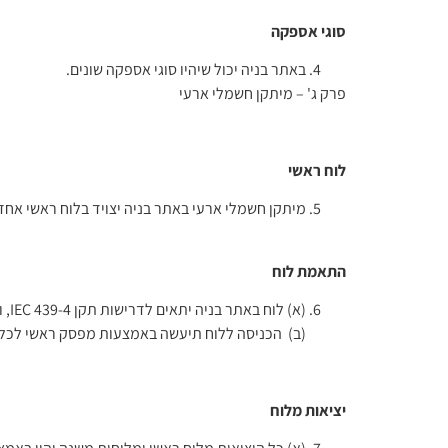
באתר בניה יכול שיהיו סוגי אספקה שונים.
פרק ג' – מיתקן חשמלי ארעי
לוח ראשי
מיתקן חשמלי ארעי באתר בניה יצויד בלוח ראשי אחד
התאמת לוח
(א) לוח באתר בניה יתאים לדרישות תקן IEC 439-4, ואולם לוח ראשי המתוקן במבנה קבוע יכול שיהיה כאמור בתקנות החשמל (התקנת לוחות במתח עד 1,000 וולט), התשנ"א-1991.
(ב) הכניסה ללוח תיעשה באמצעות מפסק ראשי לכל ס
יציאות מלוח
(א) כל היציאות מלוח ראשי ומלוחות משנה יהיו באמ
(ב) פתיל יחובר לזינה מלוח באמצעות תקע.