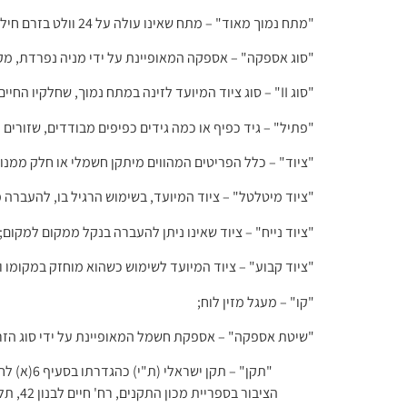
"סוג אספקה" – אספקה המאופיינת על ידי מניה נפרדת, מקור
"סוג II" – סוג ציוד המיועד לזינה במתח נמוך, שחלקיו החיים מבודדים בבידוד כפול או בבידוד מוגבר;
"פתיל" – גיד כפיף או כמה גידים כפיפים מבודדים, שזורים 
"ציוד" – כלל הפריטים המהווים מיתקן חשמלי או חלק ממנו;
"ציוד מיטלטל" – ציוד המיועד, בשימוש הרגיל בו, להעברה
"ציוד נייח" – ציוד שאינו ניתן להעברה בנקל ממקום למקום;
"ציוד קבוע" – ציוד המיועד לשימוש כשהוא מוחזק במקומו ו
"קו" – מעגל מזין לוח;
"שיטת אספקה" – אספקת חשמל המאופיינת על ידי סוג הזרם,
הציבור בספריית מכון התקנים, רח' חיים לבנון 42, תל אביב, ובמרכז המידע של חברת החשמל לישראל בע"מ, אתר תחנת הכוח, חיפה, או תקן אחר שאישר המנהל;
"תקן IEC" – תקן שפרסמה הנציבות הבין-לאומית לאלקטרוניקה (International Electrotechnical Commission);