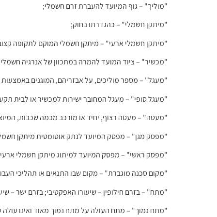
"מיתקן חשמלי" – כהגדרתו בחוק;
"מיתקן חשמלי ארעי" – מיתקן חשמלי המוקם לתקופה קצובה
"מכשיר" – ציוד המועד להמרה במתכוון של אנרגיה חשמלית
"מעגל" – מספר מוליכים, על אבזריהם, המוגנים באמצעות
"מעגל סופי" – מעגל המחובר ישירות למכשיר או לבית תקע;
"מעטה" – מעטה רצוף, יחיד או מורכב מכמה שכבות, המיוצר
"מפסק מגן" – מפסק המיועד לנתק אוטומטית מיתקן חשמלי
"מפסק ראשי" – מפסק המיועד למיתוג מיתקן חשמלי ארעי 
"מקום סכנה מוגברת" – מקום שבו התנאים או תהליכי העבו
"מתח" – בזרם חילופין – שיעורו האפקטיבי; בזרם ישר – שיעורו כא
"מתח נמוך" – מתח העולה על מתח נמוך מאוד ואינו עולה על 1,000 וולט בזרם חילופין או 1,500 וולט בזרם ישר בין כל שני מוליכים באותה שיטת 
"מתח נמוך מאוד" – מתח שאינו עולה על 24 וולט בזרם חילופין או 60 וולט בזרם ישר בין כל שני מוליכים באותה שיטת אספקה;