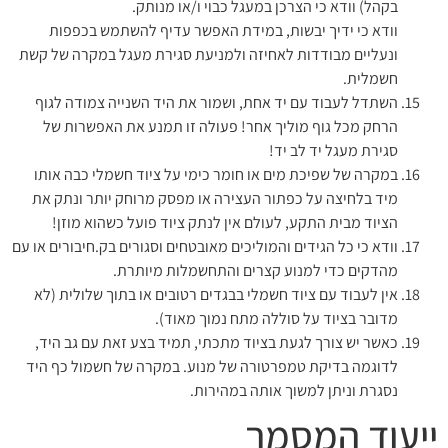
בקהל) וודא כי הצרכן במעגל כבוי ו/או מנותק.
וודא כי ידיך יבשות, במידת האפשר עדיף להשתמש בכפפות
ונעליים מבודדות לאחיזה ולמניעת סגירת מעגל במקרה של קשת
חשמלית.
השתדל לעבוד עם יד אחת, ושמור את היד השנייה צמודה לגוף
הרחק מכל גוף מוליך אחר! פעולה זו תמנע את האפשרות של
סגירת מעגל יד לב יד!
במקרה של שפיכת מים או חומר כימי על ציוד חשמלי כבה אותו
מיד בלחיצה על כפתור העצירה או מפסק מרוחק יותר ונתק את
הציוד מבית התקע, לעולם אין לנתק ציוד פועל כשהוא מוזן!
וודא כי כל הגידים והמוליכים מאובטחים וסגורים בק.חיבורים או עם
מהדקים כדי למנוע קצרים והתחשמלות מיותרת.
אין לעבוד עם ציוד חשמלי בבגדים רטובים או בתוך שלולית (לא
מדובר בציוד על סוללה מתח נמוך מאוד).
כאשר יש צורך לגעת בציוד מתכתי, תמיד בצע זאת עם גב היד,
לדוגמה בדיקת טמפרטורה של מנוע. במקרה של חשמול כף היד
נסגרת וניתן למשוך אותה במהירות.
ייעוד המסמך