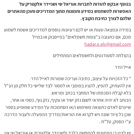
בנוסף אבקש להודות לחברות אוריאל שי ושניידר אלקטריק על
האפשרות להשתמש במידע ותמונות מתוך המדריכים ותוכן מהאתרים
שלהם לצורך כתיבת הקובץ.
במידה ונמצאה טעות או יש לכם רעיונות נוספים למדריכים אשמח לשמוע
מכם, אם כתגובה ב"צומת חשמלאים" בפייסבוק או במייל
hadar.e.elc@gmail.com
בהצלחה לסטודנטים ולחשמלאים המתחילים
אייל הדר
* כל הזכויות על עיצוב, כתיבה ועריכה שמורות לאייל הדר.
אין להעתיק, להפיץ, להציג בפומבי או למסור לצד שלישי כל חלק מן הנ"ל
בלא קבלת הסכמתו של המחבר בכתב ומראש.
הכותב לא יהיה אחראי לשום נזק ישיר או עקיף, נזק גוף, כספי או אחר,
שייגרם לאדם כתוצאה משימוש ו/או הסתמכות על המידע שמופיע בספר
שכן כל ציוד שונה ויש לקרוא את הוראות/מדריך ההפעלה ולעבור הדרכה
ע"י הספק, טל"ח .
יש לציין כי התמונות להמחשה בלבד ולשניידר אלקטריק או אוריאל שי אין