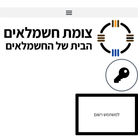
למשתמש רשום