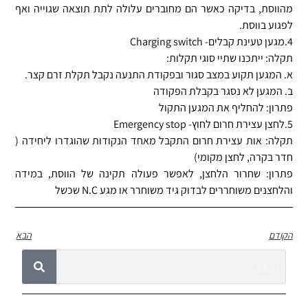
מהווסת, בדיקה כאשר הם מחוברים עלולה לתת תוצאה שגוייה ואף
לפגוע בווסת.
4.מגען טעינת קבלים- Charging switch
תקלה: ייתכנו שתיי סוגי תקלות:
א. המגען תקוע במצב סגור ובפקודת התנעה נקבל תקלת זרם קצר.
ב. המגען לא נסגר בקבלת הפקודה
פתרון: להחליף את המגען התקול
5.לחצן עצירת חרום לחוץ- Emergency stop
תקלה: אות עצירת חרום התקבל מאחד הנקודות שהוגדרו ליחידה (
חדר בקרה, לחצן מקומי)
פתרון: שחרור הלחצן, לאפשר פעולה תקינה של הווסת, במידה
והלחצנים משוחררים לבדוק גיד משוחרר או מגע N.C שכשל
הקודם
הבא