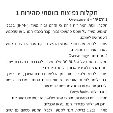
תקלות נפוצות בווסתי מהירות 1
1.זרם יתר – Overcurrent
תקלה: ווסת המהירות זיהה כי הזרם גבוה מאוד (>4*IH) בכבלי
המנוע. מעיד על עומס פתאומי גבוה, קצר בכבלי המנוע או שהמנוע
לא מתאים לעומס.
פתרון: לבדוק את נתוני המנוע ולבצע בדיקת מגר לכבלים ולמנוע
כשהם מופרדים מהווסת.
2.מתח יתר- Overvoltage
תקלה: המתח על ה DC-BUS עלה מעבר להגדרתו במערכת ייתכן
ומתח הרשת לא יציב או זמן בלימה קצר מדי.
פתרון: לבדוק ולהאריך את זמן הבלימה במידת הצורך, ניתן לצרף
נגד בלימה לפיזור האנרגיה, שימוש בווסת המחזיר אנרגיה לרשת
ולבדוק את איכות ההזנה מהרשת להפרעות.
3.זרם זליגה- Earth fault
תקלה: ווסת המהירות זיהה כי סכום שלושת הזרמים אינו שווה ל 0 .
ייתכן ויש זליגה מבידודי המנועה או הכבלים.
פתרון: לבצע בדיקת מגר למנוע ולכבלי המנוע כשהם מנותקים