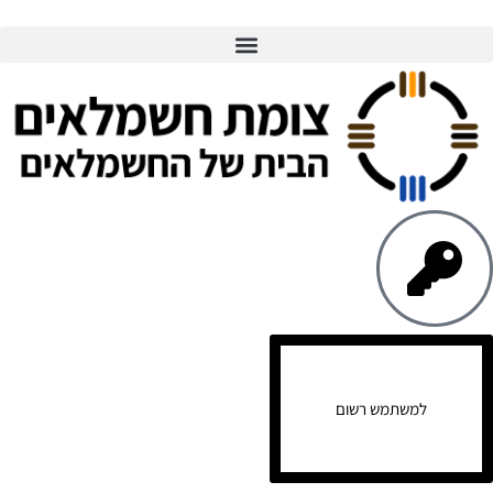
למשתמש רשום