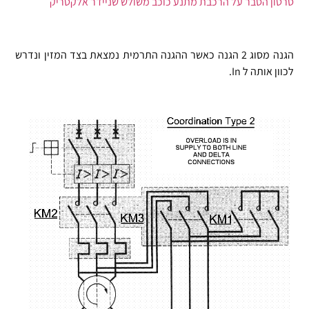
סרטון הסבר על הרכבת מתנע כוכב משולש שניידר אלקטריק
אנו מחוייבים לעדכן (בכל יום) בפופאפ על
שימוש בקוקיז באתר.
הגנה מסוג 2 הגנה כאשר ההגנה התרמית נמצאת בצד המזין ונדרש
קבצי טקסט המוצבים על המחשב במטרה
לכוון אותה ל In.
לסייע לאתר לנתח כיצד המבקרים משתמשים
באתר. האינפורמציה מועברת ונשמרת בשרתי
גוגל.
גוגל משתמשת במידע זה כדי להעריך את
השימוש שלך באתר, עריכת דוחות על פעילות
האתר ועל השימוש באינטרנט בשביל מנהלי
אתרים.
מבחינת מפעיל האתר המידע שנשמר הוא
מינמילי וכולל את המייל ושם המשתמש, IP
למעקב עבור סימולטור ההכנה לוועדה
והשימוש בתגובות בפורום.