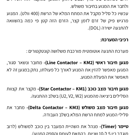
ולחבר את המנוע בחיבור משולש.
עכשיו כל סליל מקבל את המתח המלא של הרשת (400 וולט). המנוע
מרגיש פיק של זרם לזמן קצר, הזרם הזה קטן פי כמה בהשוואה
להתנעה ישירה (DOL).
רכיבי המערכת
:
מערכת התנעה אוטומטית מורכבת משלושה קונטקטורים :
מגען חיבור ראשי (Line Contactor – KM2)-
מחובר ונשאר סגור,
המגען מאפשר להזין את המנוע לאורך כל פעולתו, נתק במגען זה לא
תאפשר את הפעלת המנוע.
מגען חיבור מצב כוכב (Star Contactor – KM1)-
מקצר את קצוות
הסלילים ביציאה מהמנוע (
U2, V2, W2
) בשלב ההתנעה.
מגען חיבור מצב משולש (Delta Contactor – KM3)-
מחבר את
סלילי המנוע למתח הרשת המלא בשלב העבודה.
טיימר (Timer)-
מנהל את השהיית המעבר בין כוכב למשולש (לרוב
מוגדר בין 5 ל-10 שניות, בהתאם לעומס והספק המנוע).