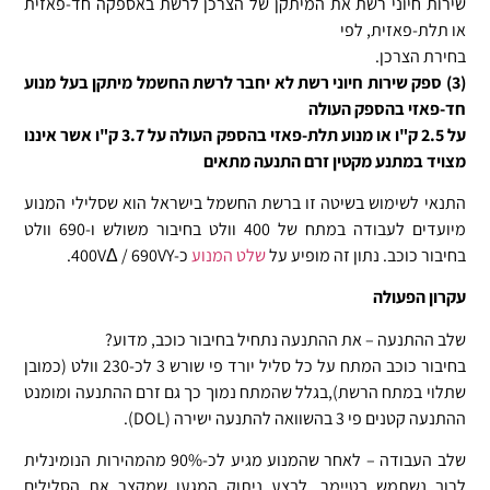
שירות חיוני רשת את המיתקן של הצרכן לרשת באספקה חד-פאזית
או תלת-פאזית, לפי
בחירת הצרכן.
(3) ספק שירות חיוני רשת לא יחבר לרשת החשמל מיתקן בעל מנוע
חד-פאזי בהספק העולה
על 2.5 ק"ו או מנוע תלת-פאזי בהספק העולה על 3.7 ק"ו אשר איננו
מצויד במתנע מקטין
זרם התנעה מתאים
התנאי לשימוש בשיטה זו ברשת החשמל בישראל הוא שסלילי המנוע
מיועדים לעבודה במתח של 400 וולט בחיבור משולש ו-690 וולט
בחיבור כוכב. נתון זה מופיע על
שלט המנוע
כ-
/ 690VY
400VΔ
.
עקרון הפעולה
שלב ההתנעה – את ההתנעה נתחיל בחיבור כוכב, מדוע?
בחיבור כוכב המתח על כל סליל יורד פי שורש 3 לכ-230 וולט (כמובן
שתלוי במתח הרשת),בגלל שהמתח נמוך כך גם זרם ההתנעה ומומנט
ההתנעה קטנים פי 3 בהשוואה להתנעה ישירה (DOL).
שלב העבודה – לאחר שהמנוע מגיע לכ-90% מהמהירות הנומינלית
לרוב נשתמש בטיימר, לבצע ניתוק המגען שמקצר את הסלילים