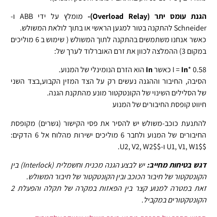
הגנת עומס יתר (Overload Relay)-
מומלץ על ידי ABB ו-
Schneider להתקנה בטור למגען הראשי או בתוך לולאת המשולש.
כאשר אנחנו משתמשים בהתקנה לתוך המשולש ( שימוש ב 6 מוליכים
במקום 3) ההמלצה לכוון את זרם האוברלוד לערך של:
* 0.58 כאשר
In
I =
In
הוא הזרם הנומינלי של המנוע.
הסיבה, החיבור וההגנה נעשים רק על הצד המזין הקבוע,בצד השני
של הסלילים השינוי של הקונטקטור מונע מהתקנת הגנה.
חיווט קופסת החיבורים של המנוע
להתנעת כוכב-משולש יש להסיר את פסי הקישור (גשרים) מקופסת
החיבורים של המנוע ולחבר 6 מוליכים ישירות מהלוח אל 6 הדקים:
$U1, V1, W1$
ו-
$U2, V2, W2$
.
ברוך הבא ל"צומת חשמלאים" ע"פ
דגש בטיחות מחייב:
יש לבצע הגנה מכנית וחשמלית (Interlock) בין
תיקון 13 לחוק
הקונטקטור של חיבור הכוכב ובין הקונטקטור של חיבור המשולש.
זאת במטרה למנוע קצר בין הפאזות במקרה של תקלה והפעלת 2
הגנת הפרטיות
הקונטקטורים במקביל.