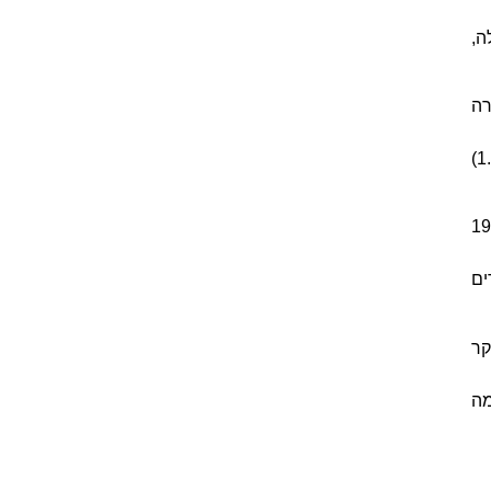
ה,
רה
>התקן קובע כי עבור מארזים בהם שימוש באוורור טבעי, שטח החתך של פתחי יציאת האוויר חייב להיות גדול ב-10% (פי 1.1)
חשמל נדרשת 180 סמ"ר (סנטימטר בריבוע) ביציאה נדרש להכפעל 180*1.1 = 198
 אנחנו עומדים
קר
מה