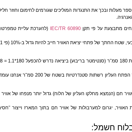
ר מעלות ובכך את התנגדות המוליכים שגורמים לחימום וחוזר חליל
נרגיה.
תחים מתבצעת על פי תקן
IEC/TR 60890
(להערכת עליית טמפרטו
לדוגמה, בחישוב מעברי האוויר ללוח ה
>אם נבחר להתקין הן עבור הפתח התחתון והן עבור הפתח העליון רשתות סטנדרטיות בשטח של 200 סמ"ר
ויר חם (הנמצא מחלקו העליון של הלוח) גדול יותר מנפחו של אוויר 
 האוויר, יגרום למערבולות של אוויר חם בתוך המארז וייצור "חסי
בלוח חשמל: