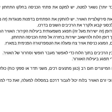
בד יותר) נשאר למטה, יש למקם את פתחי הכניסה בחלקו התחתון 
 סירקולציית האוויר. יש להתקין את הפתחים בדפנות מנוגדות (זה מ
כסוני קבוע ולקרר את הרכיבים השונים בדרכו.
ן (זה ישירות מעל זה) תפגע משמעותית ביעילות הקירור: האוויר ה
ך דופן הלוח ולהישאב ישירות בחזרה אל פתח הכניסה התחתון.
חם, המונע כניסת אוויר צח ומעלה את הטמפרטורה הפנימית במארז.
ין הרכיבים בתוך הלוח כדי לאפשר מעבר חופשי וסחרור של האוויר.
 תפגע ביעילות האוורור.
מייצרים חום רב (כגון מתנעים רכים, משני תדר או ספקי כוח) כולל
וכי זרם האוויר בלוח יכול לעבור דרכם במסלולו למעלה, זאת כדי למנ