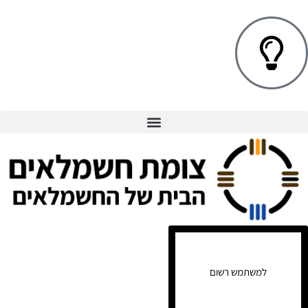
למשתמש רשום