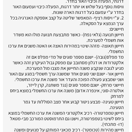
דרגתי, הפעלה וכיבוי האור בחדר.
וויסות נוסף בעל שלוש או יותר דרגות, הפעלה כיבוי ועמעום האור
בחדר ע"י עמעם בעל דרגות הארה שונות.
2. ע"י ויסות רציף- המאפשר שליטה על קצב אספקת האנרגיה בכל
ערך הנמצא על הסקאלה.
חיישנים:
חיישן תנועה (גלאי נפח)- כאשר מתבצעת תנועה מולו הוא משדר
אות חשמלי למערכת.
חיישן תאוצה- מזהה שינוי במהירות האצה או האטה משנים את ערכו
החשמלי.
מד מפלס(גובה)- ישנם מספר סוגים של מדי מפלס אם זה
אלקטרודות או דגלון מסתובב עם מפסק גבול העיקרון זהה כאשר
מגיע לגובה שנקבע משנה החיישן את מצבו מול המערכת.
חיישן אור- ישנם שני סוגים אחד שמשנה ערך חשמלי במגע עם האור
ושני שמבצע פעולה הפוכה והעדר אור משנה את ערכו החשמלי.
חיישני מרחק- ישנם מספר סוגים (נגד משתנה, קרן לייזר,
אולטרה-סוני, אינפרה אדום) משנה את ערכו החשמלי במוצא ביחס
למרחק
חיישן טעינה- מבצע ניטור קבוע אחר מצב הסוללות עד גמר
הטעינה.
חיישן טמפרטורה- רכיב אלקטרוני המשנה את ערכו החשמלי במוצא
ביחס לשינוי בטמפרטורה, וישנו גם התרמוסטט המורכב מבי-מטאל
(דו- מתכתי).
חיישן מהירות (טכומטר)- רכיב מכאני המותקן על מנועים ומשנה