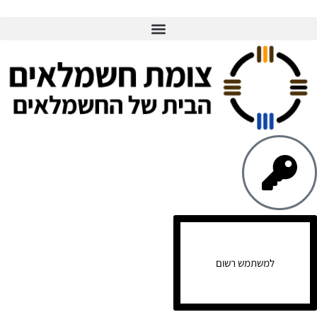
למשתמש רשום