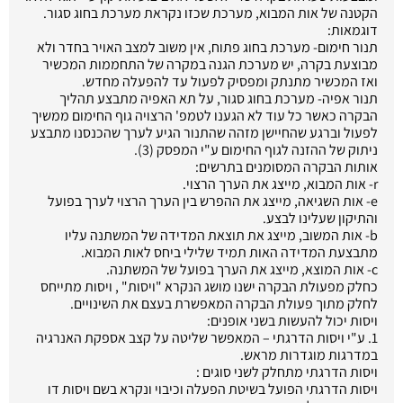
הקטנה של אות המבוא, מערכת שכזו נקראת מערכת בחוג סגור.
דוגמאות:
תנור חימום- מערכת בחוג פתוח, אין משוב למצב האויר בחדר ולא
מבוצעת בקרה, יש מערכת הגנה במקרה של התחממות המכשיר
ואז המכשיר מתנתק ומפסיק לפעול עד להפעלה מחדש.
תנור אפיה- מערכת בחוג סגור, על תא האפיה מתבצע תהליך
הבקרה כאשר כל עוד לא הגענו לטמפ' הרצויה גוף החימום ממשיך
לפעול וברגע שהחיישן מזהה שהתנור הגיע לערך שהכנסנו מתבצע
ניתוק של ההזנה לגוף החימום ע"י המפסק (3).
אותות הבקרה המסומנים בתרשים:
r- אות המבוא, מייצג את הערך הרצוי.
e- אות השגיאה, מייצג את ההפרש בין הערך הרצוי לערך בפועל
והתיקון שעלינו לבצע.
b- אות המשוב, מייצג את תוצאת המדידה של המשתנה עליו
מתבצעת המדידה האות תמיד שלילי ביחס לאות המבוא.
c- אות המוצא, מייצג את הערך בפועל של המשתנה.
כחלק מפעולת הבקרה ישנו מושג הנקרא "ויסות" , ויסות מתייחס
לחלק מתוך פעולת הבקרה המאפשרת בעצם את השינויים.
ויסות יכול להעשות בשני אופנים:
1. ע"י ויסות הדרגתי – המאפשר שליטה על קצב אספקת האנרגיה
במדרגות מוגדרות מראש.
ויסות הדרגתי מתחלק לשני סוגים :
ויסות הדרגתי הפועל בשיטת הפעלה וכיבוי ונקרא בשם ויסות דו