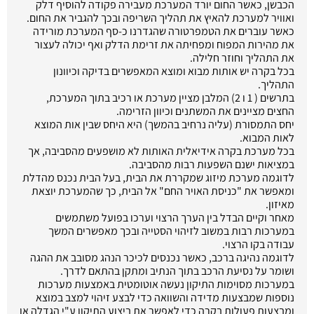
הכבשן, כאשר החום יורד המערכת מעבירה פקודה להוסיף דלק
ואוויר למערכת להאיץ את תהליך השריפה ובכך להגביר את החום.
כאשר עוברים את הטמפרטורה שהגדרנו כ-סף המערכת מורידה
את מהירות המפוח ומפחיתה את זרימת הדלק ואף יכולה לעצור
את התהליך וחוזר חלילה.
בכל בקרה יש אותות מבוא ומוצא המאפשרים בדיקה וכיוונון
התהליך.
בתרשים ( 1 ו 2) המלבן מציין מערכת או רכיב בתוך המערכת,
החצים מציינים את המשתנים וכיוון הזרימה.
יחס התמסורת (עליה נרחיב בהמשך) היא היחס שבין אות המוצא
לאות המבוא.
בכל מערכת בקרה אידיאלית האותות לא מושפעים מהסביבה, אך
במציאות ישנם השפעות רבות מהסביבה.
לדוגמה מערכת מיזוג שמקררת את הבית, בעל הבית נכנס מהדלת
ומאפשר את "כניסת האויר החם" אל הבית, כך שהמערכת יוצאת
מאיזון.
מאחר וקיים הבדל בין הערך הרצוי וערכו בפועל משתמשים
במערכות רבות במשוב לזיהוי הסטייה ובכך מאפשרים המשך
עבודה בקו הרצוי.
לדוגמה נהיגה ברכב, כאשר נכנסים לכיכר הנהג מסובב את ההגה
ושומר על נסיעת הרכב בתוך הנתיב ומתקן בהתאם לדרך.
במערכות מסוימות התיקון נעשה אוטומטית באמצעות מערכות
נוספות שמבצעות מדידה והשוואה כדי לבצע זיהוי למצב במוצא
ומבצעות פעולות בקרה כדי לאפשר את ביצוע התיקון ע"י הגדלה או