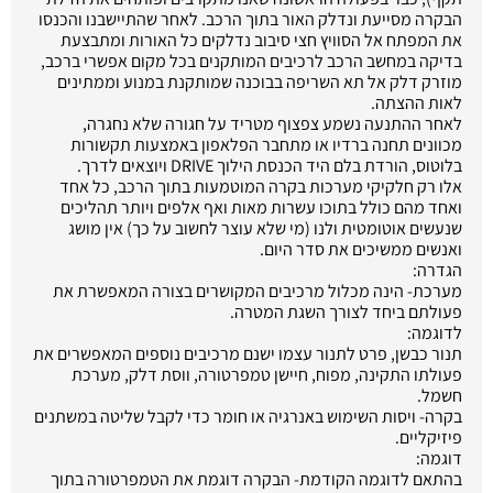
הבקרה מסייעת ונדלק האור בתוך הרכב. לאחר שהתיישבנו והכנסו
את המפתח אל הסוויץ חצי סיבוב נדלקים כל האורות ומתבצעת
בדיקה במחשב הרכב לרכיבים המותקנים בכל מקום אפשרי ברכב,
מוזרק דלק אל תא השריפה בבוכנה שמותקנת במנוע וממתינים
לאות ההצתה.
לאחר ההתנעה נשמע צפצוף מטריד על חגורה שלא נחגרה,
מכוונים תחנה ברדיו או מתחבר הפלאפון באמצעות תקשורות
בלוטוס, הורדת בלם היד הכנסת הילוך DRIVE ויוצאים לדרך.
אלו רק חלקיקי מערכות בקרה המוטמעות בתוך הרכב, כל אחד
ואחד מהם כולל בתוכו עשרות מאות ואף אלפים ויותר תהליכים
שנעשים אוטומטית ולנו (מי שלא עוצר לחשוב על כך) אין מושג
ואנשים ממשיכים את סדר היום.
הגדרה:
מערכת- הינה מכלול מרכיבים המקושרים בצורה המאפשרת את
פעולתם ביחד לצורך השגת המטרה.
לדוגמה:
תנור כבשן, פרט לתנור עצמו ישנם מרכיבים נוספים המאפשרים את
פעולתו התקינה, מפוח, חיישן טמפרטורה, ווסת דלק, מערכת
חשמל.
בקרה- ויסות השימוש באנרגיה או חומר כדי לקבל שליטה במשתנים
פיזיקליים.
דוגמה:
בהתאם לדוגמה הקודמת- הבקרה דוגמת את הטמפרטורה בתוך