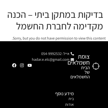
בדיקות במתקן ביתי – הכנה
מקדימה לחברת החשמל
Sorry, but you do not have permission to view this content.
אייל: 054-9992532
צומת
hadar.e.elc@gmail.com
חשמלאים
הבית
של
החשמלאים
מידע נוסף
בית
אודות