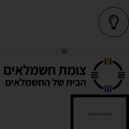
למשתמש רשום