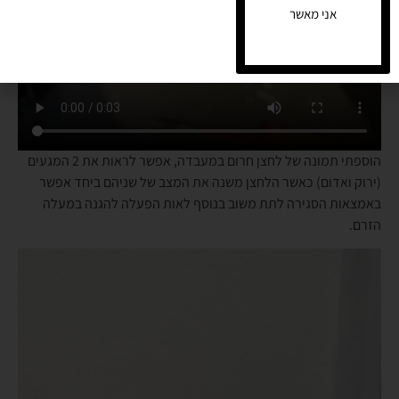
אני מאשר
הוספתי תמונה של לחצן חרום במעבדה, אפשר לראות את 2 המגעים
(ירוק ואדום) כאשר הלחצן משנה את המצב של שניהם ביחד אפשר
באמצאות הסגירה לתת משוב בנוסף לאות הפעלה להגנה במעלה
הזרם.