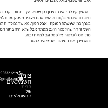
אגב הוא צפצף בגלל מצברים חלשים.
בהמשך קיבלתי הערה מירון דהן שהוא יועץ בתחום בקרת המב
היום דורשים זמזם/נורה כאשר אתה מעביר מפסק מפוח למ
בערך כמו שעשתה המנקה – אבל הפוך. מאושר גם לדווח לר
השני זה דרישה לפטריה עם מפתח אבל שלא יהיה בתוך המפ
מתייחס לגנרטור, אל פסק וגם למתח גבוה.
והוא צירף את הסימוכין שנמצאים למטה
אייל: 054-9992532
צומת
c@gmail.com
חשמלאים
הבית
של
החשמלאים