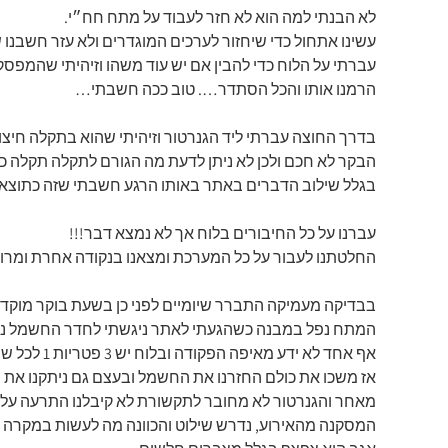
לא הבנתי למה הוא לא חזר לעבוד על מתח חח״י.
עשינו אתחול כדי שיחזור לערכים המוגדרים ולא עזר חשבנו
עברתי על הלוח כדי להבין אם יש עוד משהו וזיהיתי שהמפס
הרמנו אותו והכל הסתדר…. טוב ככה חשבתי…
בדרך החוצה עברתי ליד הגנרטור וזיהיתי שהוא בתקלה חיצונ
הבקר לא חכם ולכן לא ניתן לדעת מה הגורם לתקלה תקלה כל
בגלל שילוב הדברים באתר באותו הרגע חשבתי שזה כתוצאה
עברנו על כל החיבורים בלוח אך לא נמצא דבר!!!
החלטתנו לעבור על כל המערכת ומצאנו בנקודה אחרת ומרוחקת במתקן שה
בבדיקה מעמיקה התברר שיומיים לפני כן בשעת בוקר מוק
המתח נפל במבנה כשהגעתי לאתר ניגשתי לחדר החשמל ניס
אף אחד לא ידע מאיפה הפקודה ובלוח יש 3 פטריות 1 לכל שנאי ואחת לגנרטור.
אז משכו את כולם החזרנו את החשמל ובעצם גם ניתקנו את ה
מאחר והגנרטור לא מחובר לתקשורת לא קיבלנו התרעה על כך 
המסקנה מהאירוע, נדרש שילוט והכוונה מה לעשות במקרה