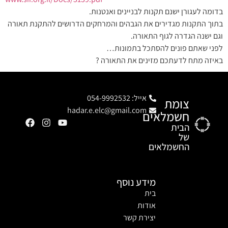
בדומה לעגורן ישנם תקנות לבניינים ואנטנות.
בתוך התקנות מגדירים את הגבהים והמרחקים הדרושים להתקנת תאורה
וגם ישנה הגדרה לגוף התאורה.
לפני שאתם פונים להסתכל בתמונות…
באיזה מתח לדעתכם מזינים את התאורה ?
אייל: 054-9992532
צומת
hadar.e.elc@gmail.com
חשמלאים
הבית
של
החשמלאים
מידע נוסף
בית
אודות
יצירת קשר