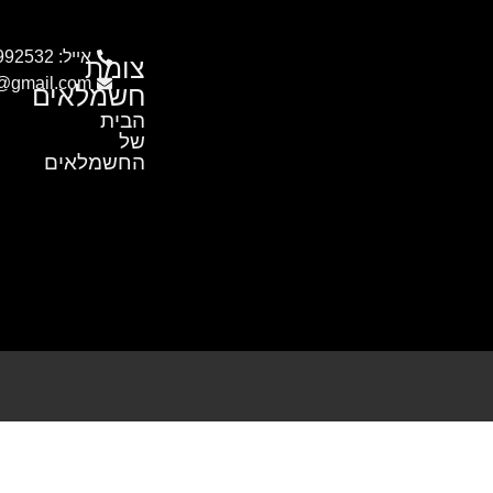
אייל: 054-9992532
צומת
c@gmail.com
חשמלאים
הבית
של
החשמלאים