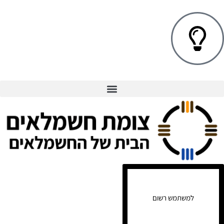
למשתמש רשום