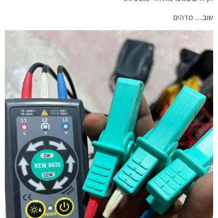
שוב… מדהים