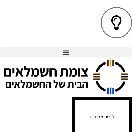
למשתמש רשום