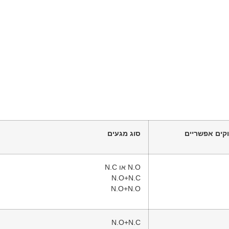
קים אפשריים
סוג מגעים
N.O או N.C
N.O+N.C
N.O+N.O
N.O+N.C