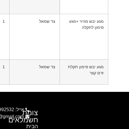
מגע יבש מהיר +מגע
צד שמאל
1
סימון לתקלה
מגע יבש סימון תקלת
צד שמאל
1
זרם קצר
אייל: 054-9992532
צומת
c@gmail.com
חשמלאים
הבית