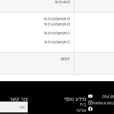
N.O+N.O
N.O(תקלה)+N.O
N.O(תקלה)+N.C
N.C(תקלה)+N.O
N.C(תקלה)+N.C
SPDT
מידע נוסף
צור קשר
hadar.e.el
בית
אודות