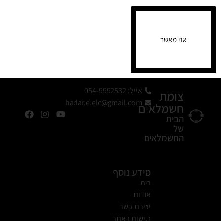
אני מאשר
אייל: 054-9992532
צומת
hadar.e.elc@gmail.com
חשמלאים
הבית
של
החשמלאים
מידע נוסף
בית
אודות
יצירת קשר
נגישות באתר