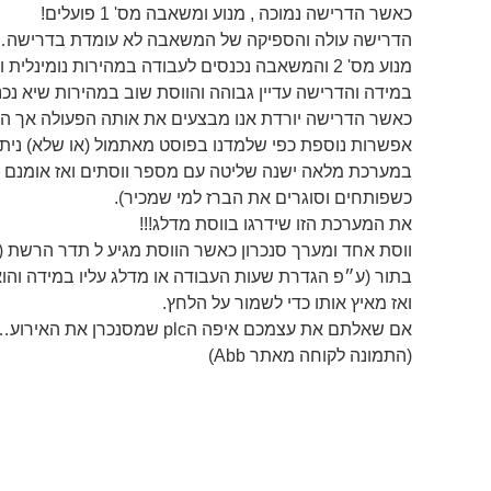
כאשר הדרישה נמוכה , מנוע ומשאבה מס' 1 פועלים!
הדרישה עולה והספיקה של המשאבה לא עומדת בדרישה
מנוע מס' 2 והמשאבה נכנסים לעבודה במהירות נומינלית והווסת מוריד את מהירות המנוע ומשאבה מס' 1 כדי לאזן את הלחץ בהתאם לדרישה.
במידה והדרישה עדיין גבוהה והווסת שוב במהירות שיא נכנס מגען נוסף שמפעיל את מנוע מס' 3 והמשאבה וה
כאשר הדרישה יורדת אנו מבצעים את אותה הפעולה אך הפוך מנתקים את מנוע ומשאבה מס' 3 
אפשרות נוספת כפי שלמדנו בפוסט מאתמול (או שלא) ניתן 
במערכת מלאה ישנה שליטה עם מספר ווסתים ואז אומנם ה
כשפותחים וסוגרים את הברז למי שמכיר).
את המערכת הזו שידרגו בווסת מדלג!!!
בתור (ע״פ הגדרת שעות העבודה או מדלג עליו במידה והוא 
ואז מאיץ אותו כדי לשמור על הלחץ.
אם שאלתם את עצמכם איפה הplc שמסנכרן את האירוע… הוא נמצא בתוך הווסת ובכך חוסך עלויות וחיווט נוסף.
(התמונה לקוחה מאתר Abb)