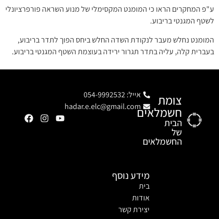
ע"פ המחקרים הראו כי המומנט המקסימלי של מנוע השראה פורפרציונלי
לשטף המגנטי בריבוע.
המומנט נחלש מעבר לנקודת השדה החלש ביחס הפוך לתדר בריבוע,
בעברית קלה, עליה בתדר תגרור ירידה בעוצמת השטף המגנטי בריבוע.
אייל: 054-9992532
צומת
hadar.e.elc@gmail.com
חשמלאים
הבית
של
החשמלאים
מידע נוסף
בית
אודות
יצירת קשר