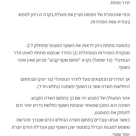
תדר ומתח.
וכפי שהכותרת של הפוסט מציין את פעולת בקרה זו ניתן לממש
בעזרת ווסת המהירות.
בתמונה מתחת ניתן לראות את השטף המגנטי מתחלק ל 2:
מנקודת המהירות הנומינלית (1) התדר שנמצא מתחת לאותו תדר
הנומינלי (צד שמאל) נקרא "תחום שטף קבוע" מכיוון שאין שינוי
בשטף.
אך התדרים הנמצאים מעל לתדר הנומינלי (צד ימין) הם תחום
היחלשות השדה אשר בו השטף משתנה (נחלש ויורד).
אזור הפעולה של המנוע יהי אם כך בתחום השדה הקבוע.
הסיבה היא כמובן שמאחר ועוצמת השטף נחלשת נדרש יותר זרם
לתחזק את המומנט,
כאשר אנחנו עובדים בתחום השדה הנחלש הזרם שנצרך מהרשת
משמש למגנות הברזל בסטטור שכן השטף קטן והגדלת הזרם יוצרת
יותר שטף.