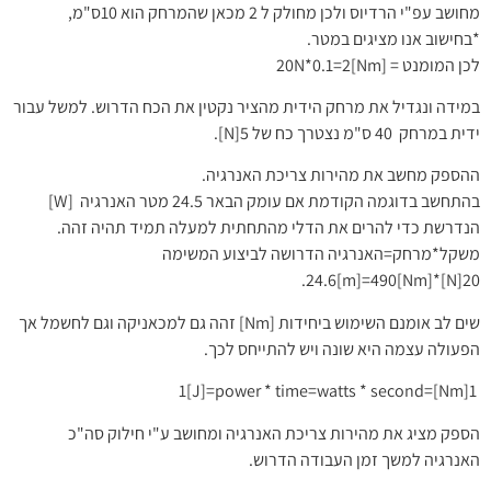
מחושב עפ"י הרדיוס ולכן מחולק ל 2 מכאן שהמרחק הוא 10ס"מ,
*בחישוב אנו מציגים במטר.
לכן המומנט = [20N*0.1=2[Nm
ברוך הבא ל"צומת חשמלאים" ע"פ
במידה ונגדיל את מרחק הידית מהציר נקטין את הכח הדרוש. למשל עבור
ידית במרחק 40 ס"מ נצטרך כח של 5[N].
תיקון 13 לחוק
ההספק מחשב את מהירות צריכת האנרגיה.
הגנת הפרטיות
בהתחשב בדוגמה הקודמת אם עומק הבאר 24.5 מטר האנרגיה [W]
הנדרשת כדי להרים את הדלי מהתחתית למעלה תמיד תהיה זהה.
משקל*מרחק=האנרגיה הדרושה לביצוע המשימה
אנו מחוייבים לעדכן (בכל יום) בפופאפ על
20[N]*24.6[m]=490[Nm].
שימוש בקוקיז באתר.
שים לב אומנם השימוש ביחידות [Nm] זהה גם למכאניקה וגם לחשמל אך
קבצי טקסט המוצבים על המחשב במטרה
הפעולה עצמה היא שונה ויש להתייחס לכך.
לסייע לאתר לנתח כיצד המבקרים משתמשים
באתר. האינפורמציה מועברת ונשמרת בשרתי
1[Nm]=1[J]=power * time=watts * second
גוגל.
הספק מציג את מהירות צריכת האנרגיה ומחושב ע"י חילוק סה"כ
גוגל משתמשת במידע זה כדי להעריך את
האנרגיה למשך זמן העבודה הדרוש.
השימוש שלך באתר, עריכת דוחות על פעילות