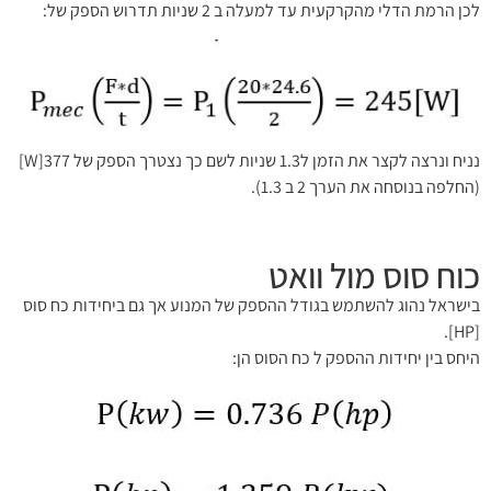
לכן הרמת הדלי מהקרקעית עד למעלה ב 2 שניות תדרוש הספק של:
האתר ועל השימוש באינטרנט בשביל מנהלי
אתרים.
מבחינת מפעיל האתר המידע שנשמר הוא
מינמילי וכולל את המייל ושם המשתמש, IP
למעקב עבור סימולטור ההכנה לוועדה
נניח ונרצה לקצר את הזמן ל1.3 שניות לשם כך נצטרך הספק של 377[W]
והשימוש בתגובות בפורום.
(החלפה בנוסחה את הערך 2 ב 1.3).
כוח סוס מול וואט
אני מאשר
בישראל נהוג להשתמש בגודל ההספק של המנוע אך גם ביחידות כח סוס
[HP].
היחס בין יחידות ההספק ל כח הסוס הן: