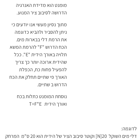
מומנט הוא מדידת האנרגיה
הדרושה לסיבוב ציר המנוע.
מתוך נסיון מעשי אנו יודעים כי
ניתן להסביר ולהביא כדוגמה
את הרמת דלי בבארות מים.
הכח הדרוש "F" להרמת המשא
תלויה באורך הידית "E". ככל
שהידית ארוכה יותר כך צריך
להפעיל פחות כח, הכפלת
האורך פי שתיים תחלק את הכח
הדרוש ב שתיים.
נוסחת המומנט כתלות בכח
ואורך הידית T=F*E
לדוגמה:
דלי מים השוקל 20[N] וקוטר סיבוב הציר של הידית הוא 20 ס"מ המרחק