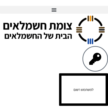
למשתמש רשום