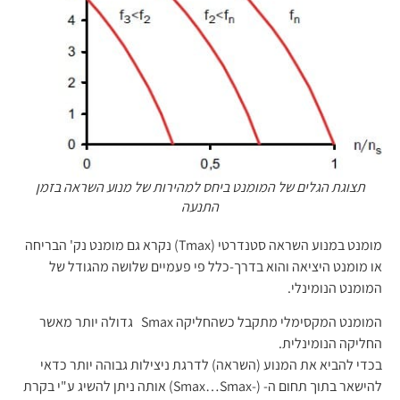
תצוגת הגלים של המומנט ביחס למהירות של מנוע השראה בזמן
התנעה
מומנט במנוע השראה סטנדרטי (Tmax) נקרא גם מומנט נק' הבריחה
או מומנט היציאה והוא בדרך-כלל פי פעמיים שלושה מהגודל של
המומנט הנומינלי.
המומנט המקסימלי מתקבל כשהחליקה Smax גדולה יותר מאשר
החליקה הנומינלית.
בכדי להביא את המנוע (השראה) לדרגת ניצילות גבוהה יותר כדאי
להישאר בתוך תחום ה- (-Smax…Smax) אותה ניתן להשיג ע"י בקרת