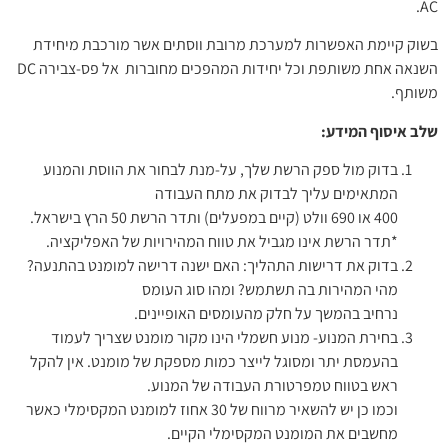
AC.
בשוק קיימת האפשרות למערכת מרובת ווסתים אשר מורכבת מיחידת
השנאה אחת משותפת וכל יחידות המהפכים מחוברות אל פס-צבירה DC
משותף.
שלב איסוף המידע:
בדוק מול ספק הרשת שלך, על-מנת לבחור את הווסת והמנוע
המתאימים עליך לבדוק את מתח העבודה
400 או 690 וולט (קיים במפעלים) ותדר הרשת 50 הרץ בישראל.
*תדר הרשת אינו מגביל את טווח המהירויות של האפליקציה.
בדוק את דרישות התהליך: האם ישנה דרישה למומנט בהתנעה?
מהי המהירות בה תשתמש? ומהו סוג העומס
נרחיב בהמשך על חלק מהעומסים האופיינים.
בחירת המנוע- מנוע חשמלי הינו מקור מומנט שצריך לעמוד
בהעמסת יתר ומסוגל לייצר כמות מספקת של מומנט. אין להקל
ראש בטווח טמפרטורת העבודה של המנוע.
וכמו כן יש להשאיר מרווח של 30 אחוז למומנט המקסימלי כאשר
מחשבים את המומנט המקסימלי הקיים.