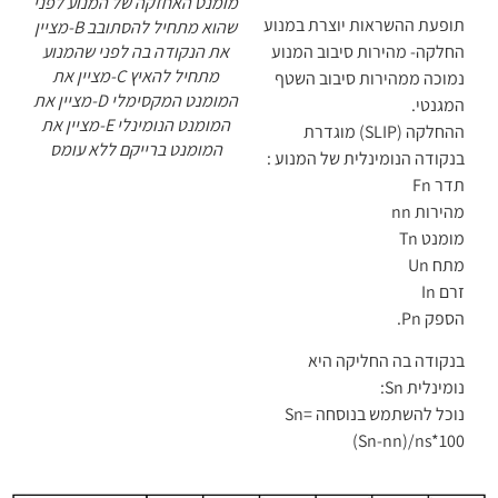
מומנט האחזקה של המנוע לפני
תופעת ההשראות יוצרת במנוע
שהוא מתחיל להסתובב B-מציין
החלקה- מהירות סיבוב המנוע
את הנקודה בה לפני שהמנוע
מתחיל להאיץ C-מציין את
נמוכה ממהירות סיבוב השטף
המומנט המקסימלי D-מציין את
המגנטי.
המומנט הנומינלי E-מציין את
ההחלקה (SLIP) מוגדרת
המומנט ברייקם ללא עומס
בנקודה הנומינלית של המנוע :
תדר Fn
מהירות nn
מומנט Tn
מתח Un
זרם In
הספק Pn.
בנקודה בה החליקה היא
נומינלית Sn:
נוכל להשתמש בנוסחה Sn=
(Sn-nn)/ns*100