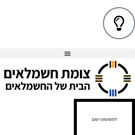
למשתמש רשום