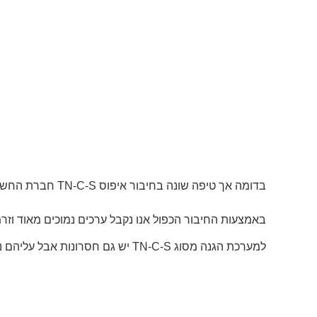
בדומה אך טיפה שונה בחיבור איפוס TN-C-S חברת החשמל מגיעה עם 4 מוליכים ומהפילר יוצרים עם 5 מוליכים כאשר נקודת החיבור ומוליך הPEN מתפצלים למוליך ניוטרל והארקה.
באמצעות החיבור הכפול אנו נקבל ערכים נמוכים מאוד וזר
למערכת הגנה מסוג TN-C-S יש גם חסרונות אבל עליהם נדון בפוסט אחר