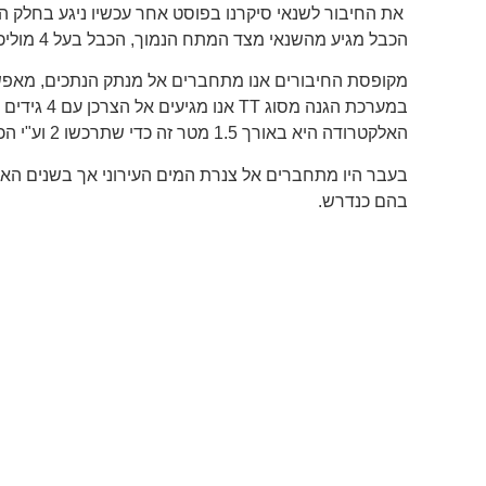
את החיבור לשנאי סיקרנו בפוסט אחר עכשיו ניגע בחלק המחבר ב
הכבל מגיע מהשנאי מצד המתח הנמוך, הכבל בעל 4 מוליכים נכנס אל קופסת החיבורים של חח"י בתוכה פסי צבירה המאפשרים חיבור כניסה ויציאה אל כיוון הצרכן דרך מנתק על העמוד.
מקופסת החיבורים אנו מתחברים אל מנתק הנתכים, מאפשר נ
האלקטרודה היא באורך 1.5 מטר זה כדי שתרכשו 2 וע"י הכנסת אחת אחרי השנייה תחצו את עומק ה 2 מטרים.
בעבר היו מתחברים אל צנרת המים העירוני אך בשנים הא
בהם כנדרש.