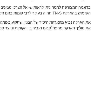
בדוגמה המצורפת למטה ניתן לראות ש- אל הצרכן מגיעים 4 מוליכים במערכת תלת מופעית, חברת חשמל דורשת 5 מוליכים כאשר 1 נשאר מנותק ספייר .
השימוש בהארקת TN-S תהיה בעיקר לרבי קומות בהם השנאי מותקן בתוך המתקן או בחצר המתקן.
את הארקה נביא מהארקת היסוד של הבניין שתקוע בעומק 
את מוליך הארקה מהפה"פ אנו נעביר בין הקומות ונייצר פס