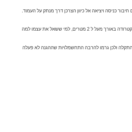
במערכת הגנה מסוג TT אנו מגיעים אל הצרכן עם 4 גידים (במתקן תלת מופעי או 2 במתקן חד מופעי) בקרבת מקום מותקנת אלקטרודה באורך מעל ל 2 מטרים, למי ששאל את עצמו למה
התקלה ולכן גרמו להרבה התחשמלויות שההגנה לא פעלה