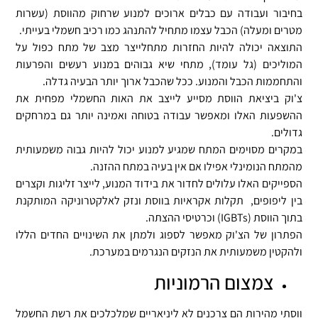
בחיבור ועבודה עם כבלים ארוכים למנוע שרחוק מהווסת (עשרות
מטרים ומעלה) הכבל עצמו מתחיל להתנהג כמו רכיב חשמלי בעייתי.
התוצאה יכולה להיות החזרות מתחלייצר מצב של מתח כפול על
המוליכים (גל עומד), מתחי שיא גבוהים במנוע רעשים והפרעות
והתחממות הכבל והמנוע. ככל שהכבל ארוך יותר הבעיה גדלה.
צ'וק ביציאת הווסת מסייע לייצב את האות החשמלי מפחית את
ההשפעות האלו ומאפשר עבודה בטוחה ואמינה יותר גם במרחקים
גדולים.
במקרים מסוימים המתח שמגיע למנוע יכול להיות גבוה משמעותית
מהמתח הנומינלי אפילו אם אין בעיה במתח ההזנה.
ברוך הבא ל"צומת חשמלאים" ע"פ
הספייקים האלו עלולים לחדור את בידוד המנוע, לייצר זליגות וקצרים
תיקון 13 לחוק
בין ליפופים, תקלות אקראיות בווסת ונזק לאלקטרוניקה המותקנת
בתוך הווסת (IGBTs) וכרטיסי ההצתה.
הגנת הפרטיות
הפתרון של הצ'וק מאפשר לספוג ולמתן את השינויים החדים הללו
ולהקטין משמעותית את הנזקים הנגרמים במערכת.
צמצום הרמוניות
אנו מחוייבים לעדכן (בכל יום) בפופאפ על
שימוש בקוקיז באתר.
ווסתי מהירות הם צרכנים לא ליניאריים שמלכלכים את רשת החשמל