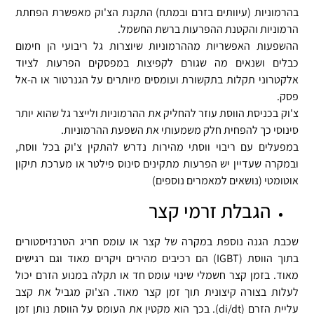
קבצי טקסט המוצבים על המחשב במטרה
בהרמוניות (עיוותים בזרם ובמתח) התקנת הצ'וק מאפשרת הפחתת
לסייע לאתר לנתח כיצד המבקרים משתמשים
הרמוניות והקטנת ההפרעות ברשת החשמל.
באתר. האינפורמציה מועברת ונשמרת בשרתי
ההשפעות האפשריות מההרמוניות שיוצרות גל ריבועי הן חימום
גוגל.
כבלים ושנאים מה שגורם לקפיצות במפסקים הפרעות לציוד
אלקטרוני תקלות בתקשורת ועומסים מיותרים על הגנרטור או ה-אל
גוגל משתמשת במידע זה כדי להעריך את
פסק.
השימוש שלך באתר, עריכת דוחות על פעילות
צ'וק בכניסת הווסת עוזר להחליק את ההרמוניות ולייצר גל שהוא יותר
האתר ועל השימוש באינטרנט בשביל מנהלי
סינוסי כך להפחית חלק משמעותי את השפעת ההרמוניות.
אתרים.
במפעלים עם ריבוי ווסתי מהירות נדרש להתקין צ'וק בכל ווסת,
מבחינת מפעיל האתר המידע שנשמר הוא
ובמקרה שעדיין יש הפרעות מתקינים סינוס פילטר או מערכת תיקון
מינמילי וכולל את המייל ושם המשתמש, IP
אוטומטי (נושאים למאמרים נוספים)
למעקב עבור סימולטור ההכנה לוועדה
הגבלת זרמי קצר
והשימוש בתגובות בפורום.
שכבת הגנה נוספת במקרה של קצר או עומס חריג הטרנזיסטורים
בתוך הווסת (IGBT) הם רכיבים מהירים ויקרים מאוד וגם רגישים
מאוד. בזמן קצר חשמלי שינוי עומס חד או תקלה במנוע הזרם יכול
אני מאשר
לעלות בצורה קיצונית תוך זמן קצר מאוד. הצ'וק מגביל את קצב
עליית הזרם (di/dt). בכך הוא מקטין את העומס על הווסת נותן זמן