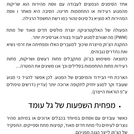
אחד הסימנים הנפוצים לעבודה עם ווסת מהירות הוא שריקות
מהמנוע רעידות או התחממות חריגה. הסיבה היא מאחר ו ווסת
המהירות לא מוציא גל סינוס טהור כמו רשת החשמל הרגילה.
הפעולה של האלקטרוניקה יוצרת פולסים חדים מאוד של מתח
(PWM) מה שגורם למנוע לעבוד בצורה אגרסיבית יותר.
התקנת הצ'וק מייצרת שיכוך למעברים האלו ומפחיתה את זרמי נשיא
ואת נתדרים נגבוהים.
כתוצאה משימוש בצ'וק מתקבלים פחות רעשים ושריקות, פחות
רעידות פחות התחממות בסלילים וכך אנו משיגים את המטרה…
הארכת חיי הבידוד והמיסבים של המנוע. לכן אפשר להגיד כי מנוע
שעובד וקר למגע יחזיק לתקופה ארוכה יותר (עדיין נדרשים טיפולים
ע"פ הוראות הייצרן).
מפחית השפעות של גל עומד
כאשר עובדים עם ווסתים במיוחד בכבלים ארוכים או במיתוג מהיר
נוצרים לעיתים גלי מתח חדים מאוד, קפיצות מתח וספייקים. התפקיד
של הצ'וק לייצר הגנה מפניהם.