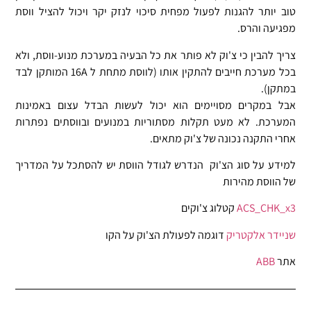
טוב יותר להגנות לפעול מפחית סיכוי לנזק יקר ויכול להציל ווסת
מפגיעה והרס.
צריך להבין כי צ'וק לא פותר את כל הבעיה במערכת מנוע-ווסת, ולא
בכל מערכת חייבים להתקין אותו (לווסת מתחת ל 16A המותקן לבד
במתקן).
אבל במקרים מסויימים הוא יכול לעשות הבדל עצום באמינות
המערכת. לא מעט תקלות מסתוריות במנועים ובווסתים נפתרות
אחרי התקנה נכונה של צ'וק מתאים.
למידע על סוג הצ'וק הנדרש לגודל הווסת יש להסתכל על המדריך
של הווסת מהירות
ACS_CHK_x3
קטלוג צ'וקים
שניידר אלקטריק
דוגמה לפעולת הצ'וק על הקו
אתר
ABB