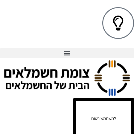
למשתמש רשום