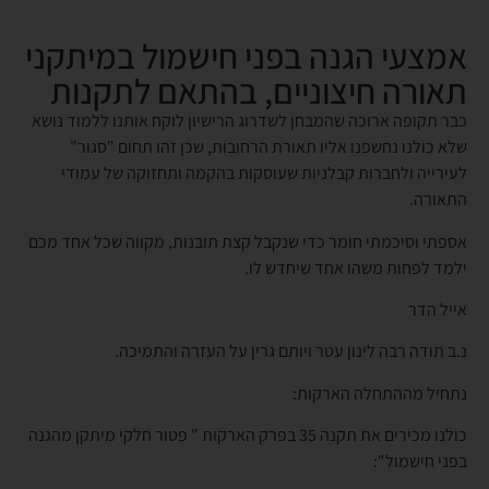
אמצעי הגנה בפני חישמול במיתקני
תאורה חיצוניים, בהתאם לתקנות
כבר תקופה ארוכה שהמבחן לשדרוג הרישיון לוקח אותנו ללמוד נושא
שלא כולנו נחשפנו אליו תאורת הרחובות, שכן זהו תחום "סגור"
לעירייה ולחברות קבלניות שעוסקות בהקמה ותחזוקה של עמודי
התאורה.
אספתי וסיכמתי חומר כדי שנקבל קצת תובנות, מקווה שכל אחד מכם
ילמד לפחות משהו אחד שיחדש לו.
אייל הדר
נ.ב תודה רבה לינון עטר ויותם גרין על העזרה והתמיכה.
נתחיל מההתחלה הארקות:
כולנו מכירים את תקנה 35 בפרק הארקות " פטור חלקי מיתקן מהגנה
בפני חישמול":