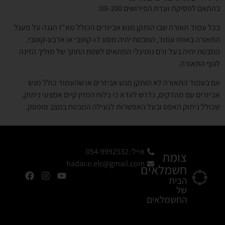
בהתאם לפסיקת ועדת הפירושים 08-100:
בכל עמוד תאורה שבו הותקן מגש אביזרים הכולל מא"ז הגנה על מעגל
התאורה באותו עמוד, המבטח יהיה מסוג דו-קוטבי או ארבע-קוטבי.
המבטח יהיה בעל זרם נומינלי המתאים לשטח החתך של מוליך הזינה
לגוף התאורה.
אם בעמוד התאורה לא הותקן מגש אביזרים או שהעמוד כולל מגש
אביזרים עם מהדקים, נדרש לוודא כי בלוח המזין קיים אמצעי ניתוק,
שכולל ניתוק האפס ובעל האפשרות לנעילה המבטח במצב מופסק.
אייל: 054-9992532
צומת
hadar.e.elc@gmail.com
חשמלאים
הבית
של
החשמלאים