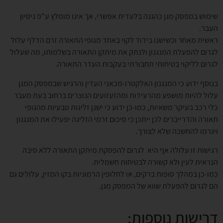
שימוש במפסק מגן כהגנה בלעדית אפשרי, אך אינו מומלץ ע"פ ניסיון
העבר.
ראשית מאחר וכשישנו בידוד לקוי באחד מגופי התאורה זרם הדלף עלול
לגרום להפעלת המנגנון ולנתק את מיתקן התאורה בשלמותו, מה שעלול
לגרום לליקוי בטיחותי תחבורתי בעקבות העדר התאורה.
בנוסף ידוע כי המנגנון האלקטרו-מכאני העדין והרגיש שבמפסק המגן
עלול להיות מושפע מהרעידות ומהזעזועים הנוצרים ברחוב בעת מעבר
כלי רכב בעיקר משאיות, כמו-כן ידוע כי ישנן זליגות טבעיות מהגופי
תאורה והדרייברים לכן ייתכן כי סיכום זרמי הזליגה יפעילו את המנגנון
ויגרמו להחשכה שלא לצורך.
רגישות זו עלולה אף היא לגרום להפסקת מיתקן התאורה ללא סיבה
הנראית לעין ולא קשורה לבטיחות חשמלית.
כמו-כן במהלך סופות ברקים, או לחלופין הרמוניות בקו המזין, עלולים גם
הם לגרום להפעלת שווא של המפסק מגן.
דרישות נוספות: