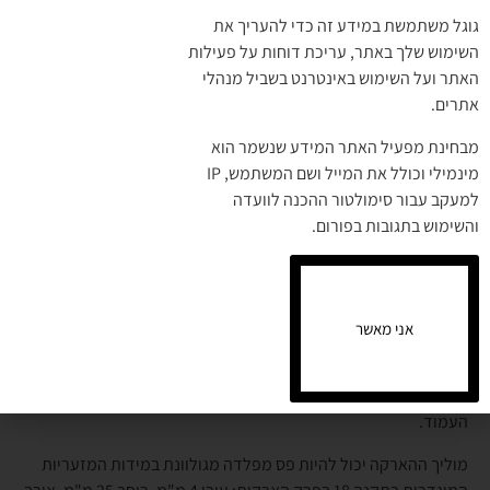
התקנת כבלים " עומק הטמנה של כבל באדמה" , כפי שצוין בשיטת
גוגל משתמשת במידע זה כדי להעריך את
הארקת הגנה TT סביב כל עמוד ו/או המרכזייה.
השימוש שלך באתר, עריכת דוחות על פעילות
האתר ועל השימוש באינטרנט בשביל מנהלי
אתרים.
מבחינת מפעיל האתר המידע שנשמר הוא
מינמילי וכולל את המייל ושם המשתמש, IP
למעקב עבור סימולטור ההכנה לוועדה
והשימוש בתגובות בפורום.
במידה ובמרכזייה בוצעה הארקת יסוד לעומק של 1 מטר לפחות ניתן
אני מאשר
לוותר על התקנת המוליך, ונדרש לחבר את יציאת החוץ של עמוד
התאורה (פס המגולוון) היוצא מטבעת הגישור של הארקת היסוד
ישירות לפס השוואת הפוטנציאלים או פס הארקות המותקן בתוך
העמוד.
מוליך ההארקה יכול להיות פס מפלדה מגולוונת במידות המזעריות