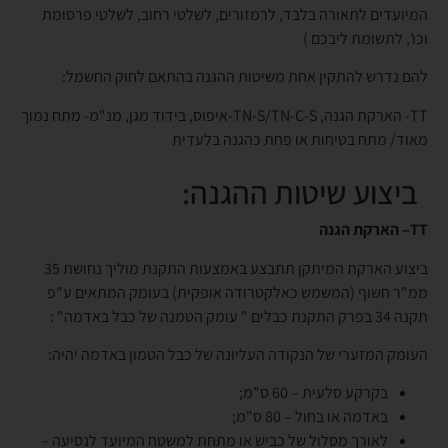
המיועדים לתאורה בלבד, לרמזורים, לשלטי רחוב, לשלטי פרסומת
וכו', לתשומת ליבכם )
להם נדרש להתקין אחת משיטות ההגנה בהתאם לחוק החשמל:
TT- הארקת הגנה, TN-S/TN-C-S-איפוס, בידוד מגן, מנ"מ- מתח נמוך
מאוד/ מתח בטיחות או פחת כהגנה בלעדית
ביצוע שיטות ההגנה:
TT
–
הארקת הגנה
ביצוע הארקת המיתקן תתבצע באמצעות התקנת מוליך נחושת 35
ממ"ר חשוף (המשמש כאלקטרודה אופקית) בעומק המתאים ע"פ
תקנה 34 בפרק התקנת כבלים " עומק הטמנה של כבל באדמה" :
העומק המזערי של הנקודה העליונה של כבל הטמון באדמה יהיה:
בקרקע סלעית – 60 ס"מ;
באדמה או בחול – 80 ס"מ;
לאורך מסלול של כביש או מתחת למשטח המיועד לנסיעה –