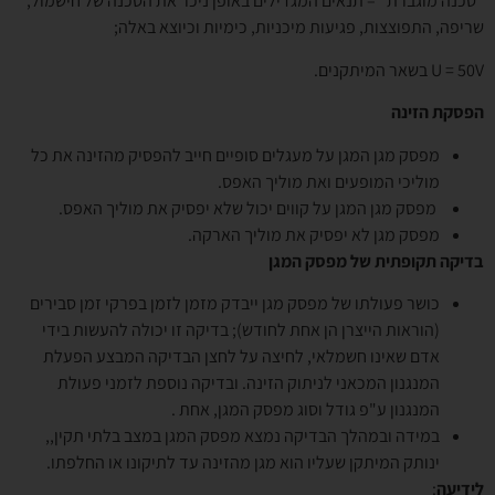
"סכנה מוגברת" – תנאים המגדילים באופן ניכר את הסכנה של חישמול,
שריפה, התפוצצות, פגיעות מיכניות, כימיות וכיוצא באלה;
U = 50V בשאר המיתקנים.
הפסקת הזינה
מפסק מגן המגן על מעגלים סופיים חייב להפסיק מהזינה את כל
מוליכי המופעים ואת מוליך האפס.
מפסק מגן המגן על קווים יכול שלא יפסיק את מוליך האפס.
מפסק מגן לא יפסיק את מוליך הארקה.
בדיקה תקופתית של מפסק המגן
כושר פעולתו של מפסק מגן ייבדק מזמן לזמן בפרקי זמן סבירים
(הוראות הייצרן הן אחת לחודש); בדיקה זו יכולה להעשות בידי
אדם שאינו חשמלאי, לחיצה על לחצן הבדיקה המבצע הפעלת
המנגנון המכאני לניתוק הזינה. ובדיקה נוספת לזמני פעולת
המנגנון ע"פ גודל וסוג מפסק המגן, אחת .
במידה ובמהלך הבדיקה נמצא מפסק המגן במצב בלתי תקין,,
ינותק המיתקן שעליו הוא מגן מהזינה עד לתיקונו או החלפתו.
לידיעה
: