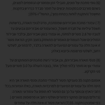
(6) גופי מתכת של מונים, מגבילי זמן וממסרים הנספחים למונים,
כשהם מורכבים במקומות יבשים על חומר מבדד כנדרש בתקנות
החשמל (התקנת לוחות במתח נמוך), התשל"ו-1976;
(7 ) עמודי מתכת ואבזריהם שממתכת, פרט לגופי תאורה, ברשתות
חשמל עיליות של חברת חשמל, כשהעמודים ואבזריהם צבועים עד
לגובה של 2.8 מטרים לפחות, או עמודי בטון ואבזריהם, ובלבד שבידוד
המוליכים שעל העמודים האמורים מתוחזק במצב תקין; הוראת פטור
זו אינה חלה על עמודים המיועדים לתאורה בלבד, לרמזורים, לשלטי
רחוב, לשלטי פרסומת וכיוצא באלה;
(8) פנסי תאורה ואבזריהם, וכן אבזרי רשת מתכתיים המותקנים על
עמודי עץ או חומר בלתי מוליך אחר, בגובה העולה על 3.0 מטרים מעל
פני הקרקע.
אומנם תקנה 35 מעניקה פטור לעמודי מתכת ופנסי תאורה אך היא
הינה חלה על עמודים המיועדים למרכזיות תאורה, כאלו הפזורות בכל
רחבי הארץ ובנוסף על כך גם הפטור לא תופס על עמודוני תאורה
(גדולים/קטנים) מתקני רמזורים ושלטי רחוב או פרסומות מוארים (
כפי שמצוין בתקנה 35(7) הוראת פטור זו אינה חלה על עמודים