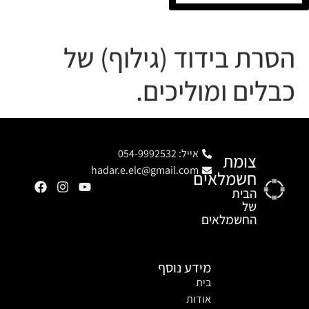
הסרת בידוד (גילוף) של
כבלים ומוליכים.
אייל: 054-9992532
צומת
hadar.e.elc@gmail.com
חשמלאים
הבית
של
החשמלאים
מידע נוסף
בית
אודות