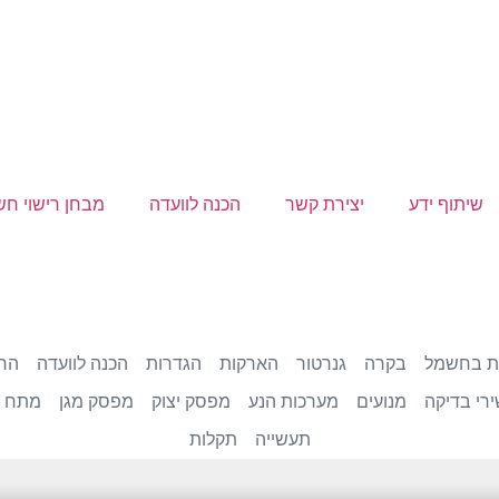
שיתוף ידע
יצירת קשר
הכנה לוועדה
מבחן רישוי ח
ת בחשמל
בקרה
גנרטור
הארקות
הגדרות
הכנה לוועדה
הרמ
רי בדיקה
מנועים
מערכות הנע
מפסק יצוק
מפסק מגן
מתח ג
תעשייה
תקלות