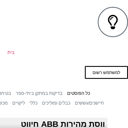
בית
למשתמש רשום
כל הפוסטים
בדיקות במתקן ביתי-ספר
בטיחו
חיישנים/גששים
כבלים ומוליכים
כללי
ליקויים
מכשי
ווסת מהירות ABB חיווט