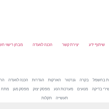
שיתוף ידע
יצירת קשר
הכנה לוועדה
מבחן רישוי ח
ת בחשמל
בקרה
גנרטור
הארקות
הגדרות
הכנה לוועדה
הרמ
ירי בדיקה
מנועים
מערכות הנע
מפסק יצוק
מפסק מגן
מתח ג
תעשייה
תקלות