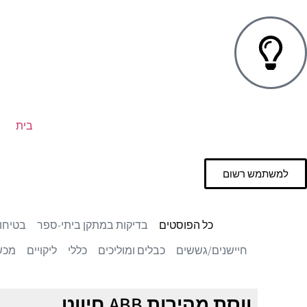
בית
למשתמש רשום
כל הפוסטים
בדיקות במתקן ביתי-ספר
בטיחו
חיישנים/גששים
כבלים ומוליכים
כללי
ליקויים
מכש
ווסת מהירות ABB חיווט