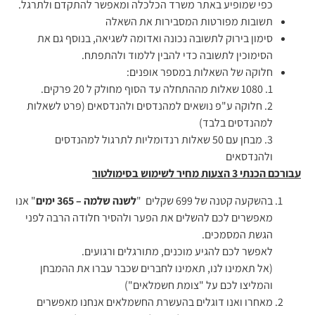
כפי שמופיע באתר משרד הכלכלה ומאפשר להתקדם ולתרגל.
תשובות מפורטות המסבירות את השאלה
סימון בירוק לתשובה נכונה ואדומה לשגיאה, בנוסף גם את
הסימוכין לתשובה כדי להבין ללמוד ולהתפתח.
חלוקה של השאלות במספר אופנים:
1. 1080 שאלות מההתחלה עד הסוף מחולק ל 20 פרקים.
2. חלוקה ע"פ נושאים למהנדסים ולהנדסאים (פרט לשאלות
למהנדסים בלבד)
3. מבחן עם 50 שאלות רנדומליות לתרגול למהנדסים
ולהנדסאים
עבורכם הכנתי 3 הצעות מחיר לשימוש בסימולטור
בהשקעה קטנה של 699 שקלים "
לשנה שלמה – 365 ימים
" אנו
מאפשרים לכם להשלים את הפער ולהסיר חלודה הרבה לפני
הגשת המסמכים.
לאפשר לכם להגיע מוכנים, מתורגלים ורגועים.
(אל תאמינו לנו, תאמינו לחברים שכבר עברו את ההמבחן
והמליצו לכם על "צומת חשמלאים")
מאחרו ואנו דוגלים בהעשרת החשמלאים אנחנו מאפשרים