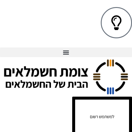
למשתמש רשום