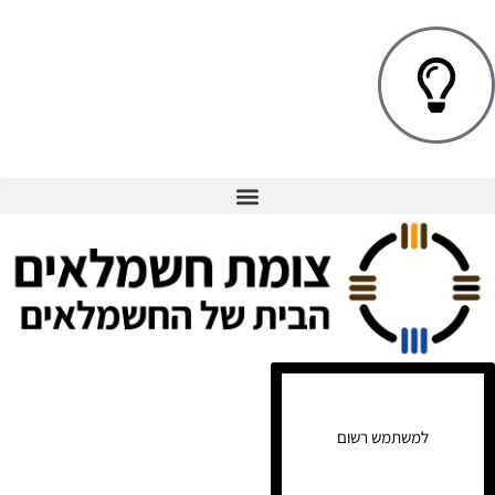
למשתמש רשום