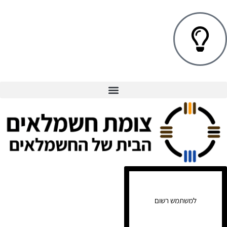
למשתמש רשום