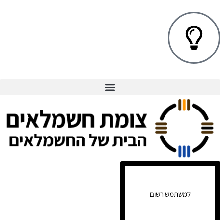
למשתמש רשום